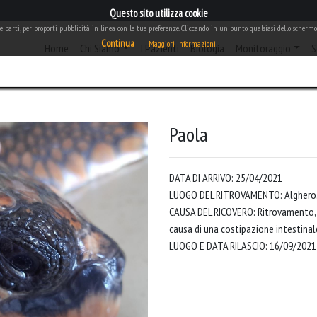
Questo sito utilizza cookie
rze parti, per proporti pubblicità in linea con le tue preferenze. Cliccando in un punto qualsiasi dello schermo,
Continua
Maggiori Informazioni
(current)
Home
Chi Siamo
I Pazienti
Biologia
Monitoraggio
S
Paola
DATA DI ARRIVO: 25/04/2021
LUOGO DEL RITROVAMENTO: Alghero
CAUSA DEL RICOVERO: Ritrovamento, d
causa di una costipazione intestinale
LUOGO E DATA RILASCIO: 16/09/2021