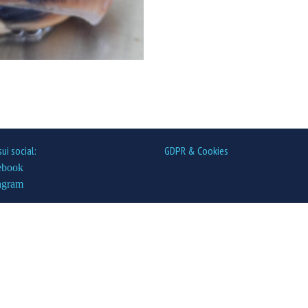
sui social:
GDPR & Cookies
ebook
agram