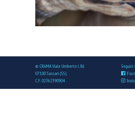
© CRAMA Viale Umberto I, 86
Seguici 
07100 Sassari (SS).
Fac
C.F. 02362390904
Inst