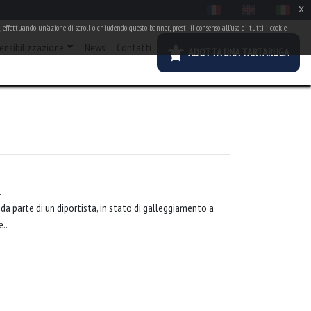
x
 effettuando un'azione di scroll o chiudendo questo banner, presti il consenso all'uso di tutti i cookie.
ensibilizzazione
News
Contatti
ADOTTA UNA TARTARUGA
.
a parte di un diportista, in stato di galleggiamento a
..