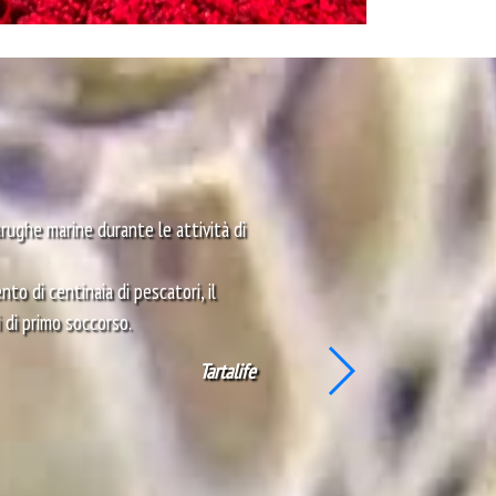
arughe marine durante le attività di
o di centinaia di pescatori, il
 di primo soccorso.
Tartalife