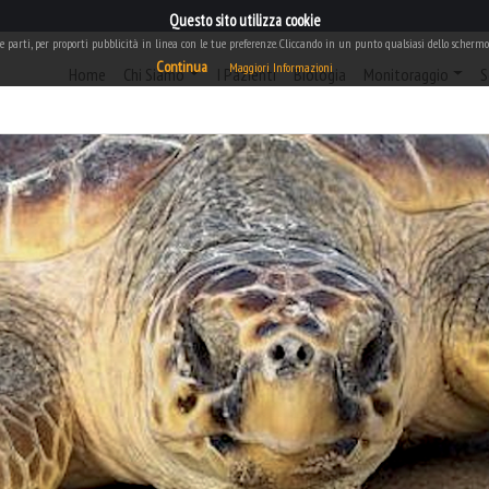
Questo sito utilizza cookie
rze parti, per proporti pubblicità in linea con le tue preferenze. Cliccando in un punto qualsiasi dello schermo,
Continua
Maggiori Informazioni
(current)
Home
Chi Siamo
I Pazienti
Biologia
Monitoraggio
S