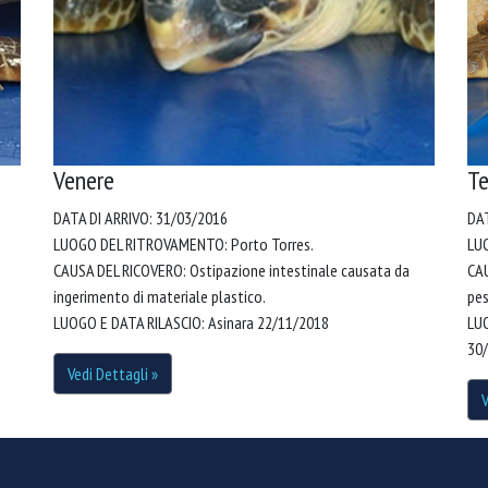
Venere
Te
DATA DI ARRIVO: 31/03/2016
DAT
LUOGO DEL RITROVAMENTO: Porto Torres.
LU
CAUSA DEL RICOVERO: Ostipazione intestinale causata da
CAU
ingerimento di materiale plastico.
pes
LUOGO E DATA RILASCIO: Asinara 22/11/2018
LUO
30
Vedi Dettagli »
V