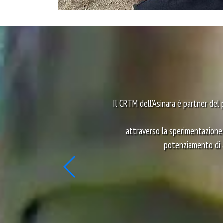
Il CRTM dell’Asinara è partner del 
attraverso la sperimentazione 
potenziamento di a
),
do
ara