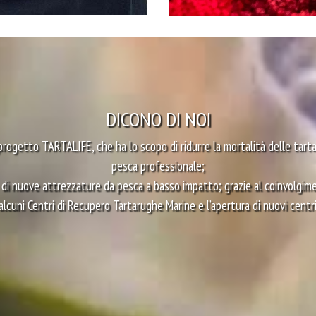
DICONO DI NOI
progetto TARTALIFE, che ha lo scopo di ridurre la mortalità delle tart
pesca professionale;
di nuove attrezzature da pesca a basso impatto; grazie al coinvolgiment
lcuni Centri di Recupero Tartarughe Marine e l’apertura di nuovi centri