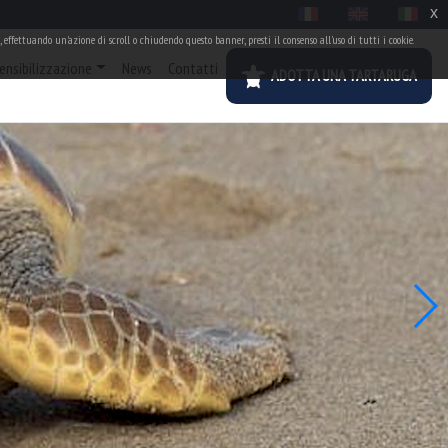
x
 effettuando un'azione di scroll o chiudendo questo banner, presti il consenso all'uso di tutti i cookie.
ensibilizzazione
News
Contatti
ADOTTA UNA TARTARUGA