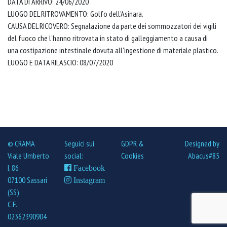
DATA DI ARRIVO: 24/06/2020
LUOGO DEL RITROVAMENTO: Golfo dell'Asinara.
CAUSA DEL RICOVERO: Segnalazione da parte dei sommozzatori dei vigili
del fuoco che l'hanno ritrovata in stato di galleggiamento a causa di
una costipazione intestinale dovuta all'ingestione di materiale plastico.
LUOGO E DATA RILASCIO: 08/07/2020
© CRAMA
Seguici sui
GDPR &
Designed by
Viale Umberto
social:
Cookies
Abacus#85
I, 86
Facebook
07100 Sassari
Instagram
(SS).
C.F.
02362390904