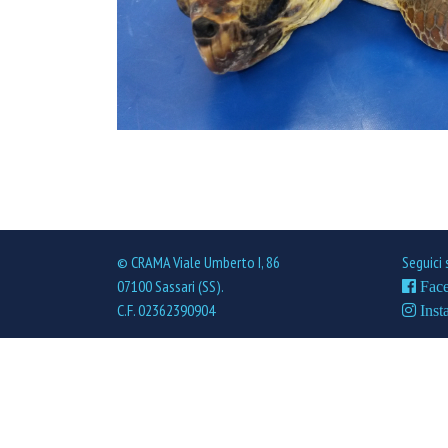
© CRAMA Viale Umberto I, 86
Seguici 
07100 Sassari (SS).
Fac
C.F. 02362390904
Inst