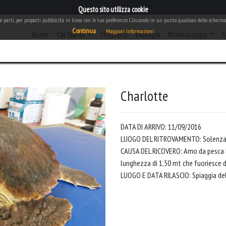
Questo sito utilizza cookie
rze parti, per proporti pubblicità in linea con le tue preferenze. Cliccando in un punto qualsiasi dello schermo,
Continua
Maggiori Informazioni
(current)
Home
Chi Siamo
I Pazienti
Biologia
Monitoraggio
S
Charlotte
DATA DI ARRIVO: 11/09/2016
LUOGO DEL RITROVAMENTO: Solenzara
CAUSA DEL RICOVERO: Amo da pesca lo
lunghezza di 1,50 mt che fuoriesce d
LUOGO E DATA RILASCIO: Spiaggia del