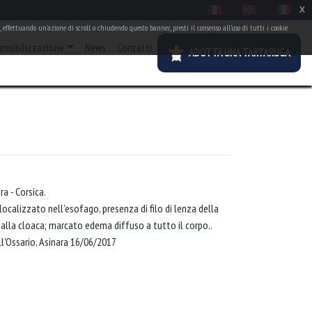
x
 effettuando un'azione di scroll o chiudendo questo banner, presti il consenso all'uso di tutti i cookie.
ensibilizzazione
News
Contatti
ADOTTA UNA TARTARUGA
 - Corsica.
calizzato nell'esofago, presenza di filo di lenza della
alla cloaca; marcato edema diffuso a tutto il corpo..
l'Ossario, Asinara 16/06/2017