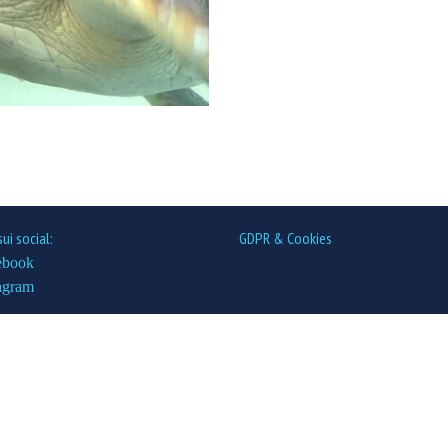
sui social:
GDPR & Cookies
ebook
agram