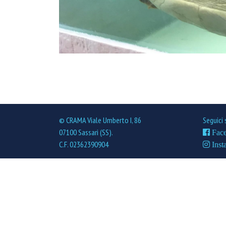
© CRAMA Viale Umberto I, 86
Seguici 
07100 Sassari (SS).
Fac
C.F. 02362390904
Inst