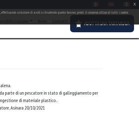
x
 effettuando un'azione di scroll o chiudendo questo banner, presti il consenso all'uso di tutti i cookie.
ensibilizzazione
News
Contatti
ADOTTA UNA TARTARUGA
alena.
 parte di un pescatore in stato di galleggiamento per
ngestione di materiale plastico..
tore, Asinara 20/10/2021