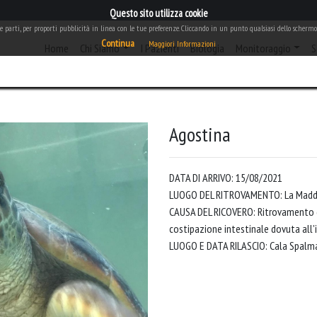
Questo sito utilizza cookie
rze parti, per proporti pubblicità in linea con le tue preferenze. Cliccando in un punto qualsiasi dello schermo,
Continua
Maggiori Informazioni
(current)
Home
Chi Siamo
I Pazienti
Biologia
Monitoraggio
S
Agostina
DATA DI ARRIVO: 15/08/2021
LUOGO DEL RITROVAMENTO: La Madd
CAUSA DEL RICOVERO: Ritrovamento da
costipazione intestinale dovuta all'i
LUOGO E DATA RILASCIO: Cala Spalma